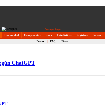
Descargar juego
Comunidad
Campeonatos
Rank
Estadísticas
Registros
Prensa
Buscar
FAQ
Firma
 según ChatGPT
tGPT