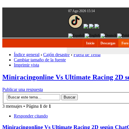
07 Ago 2026 15:14
Inicio
Descargas
Foro
Índice general
‹
Cajón desastre
‹
Fuera de Tema
Cambiar tamaño de la fuente
Imprimir vista
Miniracingonline Vs Ultimate Racing 2D
Publicar una respuesta
3 mensajes • Página
1
de
1
Responder citando
Miniracingonline Vs Ultimate Racing 2D según Cha