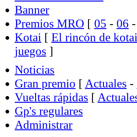
Banner
Premios MRO
[
05
-
06
Kotai
[
El rincón de kota
juegos
]
Noticias
Gran premio
[
Actuales
-
Vueltas rápidas
[
Actuale
Gp's regulares
Administrar