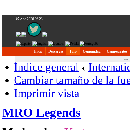
07 Ago 2026 06:23
Inicio
Descargas
Foro
Comunidad
Campeonatos
Busc
Índice general
‹
Internati
Cambiar tamaño de la fu
Imprimir vista
MRO Legends