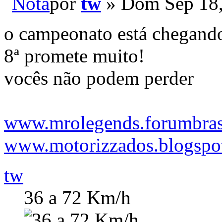
por
tw
» Dom Sep 18,
o campeonato está chegando 
8ª promete muito!
vocês não podem perder
www.mrolegends.forumbrasi
www.motorizzados.blogspo
tw
36 a 72 Km/h