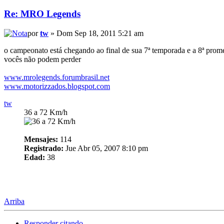
Re: MRO Legends
por
tw
» Dom Sep 18, 2011 5:21 am
o campeonato está chegando ao final de sua 7ª temporada e a 8ª prom
vocês não podem perder
www.mrolegends.forumbrasil.net
www.motorizzados.blogspot.com
tw
36 a 72 Km/h
Mensajes:
114
Registrado:
Jue Abr 05, 2007 8:10 pm
Edad:
38
Arriba
Responder citando