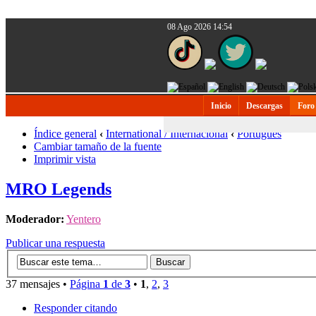
08 Ago 2026 14:54
Inicio
Descargas
Foro
Índice general
‹
International / Internacional
‹
Português
Cambiar tamaño de la fuente
Imprimir vista
MRO Legends
Moderador:
Yentero
Publicar una respuesta
37 mensajes •
Página
1
de
3
•
1
,
2
,
3
Responder citando