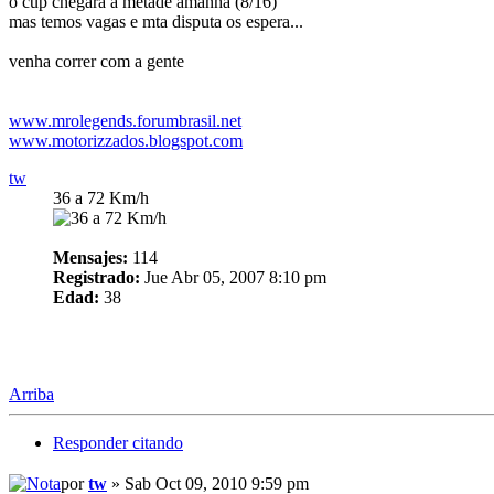
o cup chegará a metade amanha (8/16)
mas temos vagas e mta disputa os espera...
venha correr com a gente
www.mrolegends.forumbrasil.net
www.motorizzados.blogspot.com
tw
36 a 72 Km/h
Mensajes:
114
Registrado:
Jue Abr 05, 2007 8:10 pm
Edad:
38
Arriba
Responder citando
por
tw
» Sab Oct 09, 2010 9:59 pm