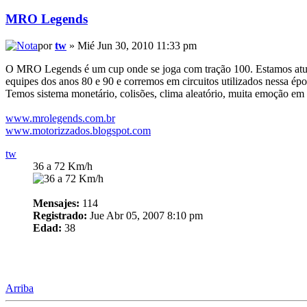
MRO Legends
por
tw
» Mié Jun 30, 2010 11:33 pm
O MRO Legends é um cup onde se joga com tração 100. Estamos atual
equipes dos anos 80 e 90 e corremos em circuitos utilizados nessa épo
Temos sistema monetário, colisões, clima aleatório, muita emoção em pi
www.mrolegends.com.br
www.motorizzados.blogspot.com
tw
36 a 72 Km/h
Mensajes:
114
Registrado:
Jue Abr 05, 2007 8:10 pm
Edad:
38
Arriba