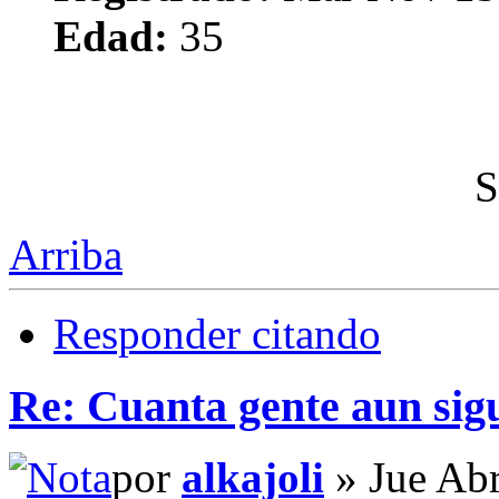
Edad:
35
S
Arriba
Responder citando
Re: Cuanta gente aun sig
por
alkajoli
» Jue Abr