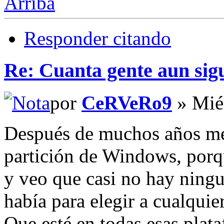
Arriba
Responder citando
Re: Cuanta gente aun sig
por
CeRVeRo9
» Mié
Después de muchos años me 
partición de Windows, porq
y veo que casi no hay ningu
había para elegir a cualquie
Que esté en todas esas plat