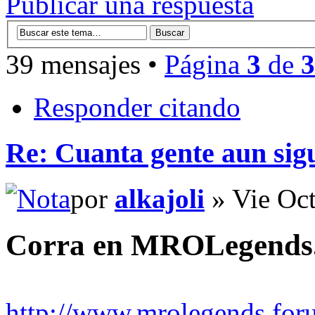
Publicar una respuesta
39 mensajes •
Página
3
de
3
Responder citando
Re: Cuanta gente aun sig
por
alkajoli
» Vie Oct
Corra en MROLegends.
http://www.mrolegends.foru