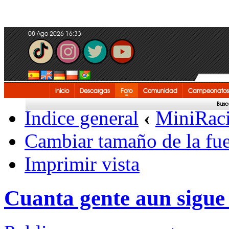
08 Ago 2026 16:33
Inicio
Descargas
Foro
Comunidad
Campeonatos
Busc
Índice general
‹
MiniRac
Cambiar tamaño de la fu
Imprimir vista
Cuanta gente aun sigue