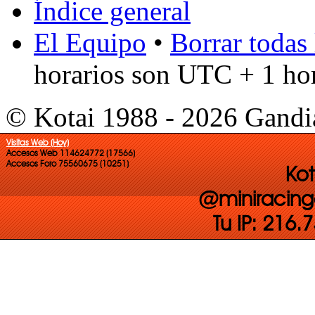
Índice general
El Equipo
•
Borrar todas 
horarios son UTC + 1 ho
© Kotai 1988 - 2026 Gandi
Visitas Web (Hoy)
Accesos Web 114624772 (17566)
Accesos Foro 75560675 (10251)
Kot
@miniracing
Tu IP: 216.