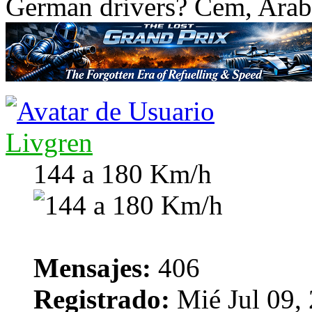
German drivers? Cem, Arab
Livgren
144 a 180 Km/h
Mensajes:
406
Registrado:
Mié Jul 09,