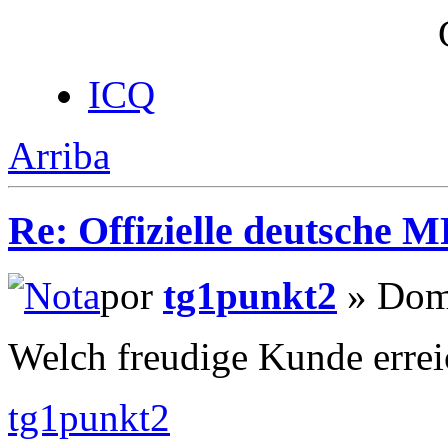
ICQ
Arriba
Re: Offizielle deutsche 
por
tg1punkt2
» Dom 
Welch freudige Kunde errei
tg1punkt2