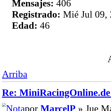
Mensajes:
406
Registrado:
Mié Jul 09,
Edad:
46
Arriba
Re: MiniRacingOnline.d
por
MarcelP
» Jue Ma