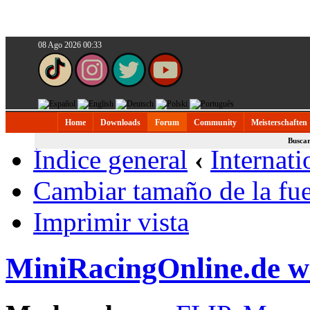
08 Ago 2026 00:33
Home
Downloads
Forum
Community
Meisterschaften
Busca
Índice general
‹
Internati
Cambiar tamaño de la fu
Imprimir vista
MiniRacingOnline.de 