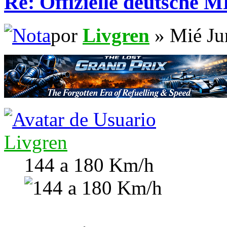
Re: Offizielle deutsche 
por
Livgren
» Mié Ju
Livgren
144 a 180 Km/h