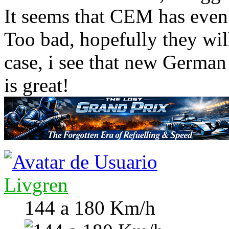
It seems that CEM has even 
Too bad, hopefully they wi
case, i see that new Germa
is great!
Livgren
144 a 180 Km/h