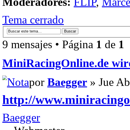
Moderadores:
FLIP
,
Marce
Tema cerrado
9 mensajes • Página
1
de
1
MiniRacingOnline.de wi
por
Baegger
» Jue Ab
http://www.miniracingo
Baegger