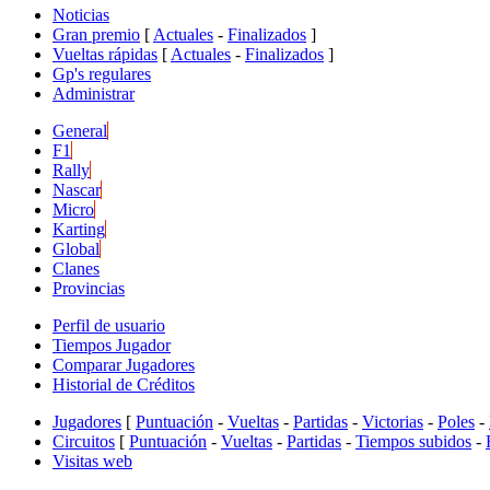
Noticias
Gran premio
[
Actuales
-
Finalizados
]
Vueltas rápidas
[
Actuales
-
Finalizados
]
Gp's regulares
Administrar
General
F1
Rally
Nascar
Micro
Karting
Global
Clanes
Provincias
Perfil de usuario
Tiempos Jugador
Comparar Jugadores
Historial de Créditos
Jugadores
[
Puntuación
-
Vueltas
-
Partidas
-
Victorias
-
Poles
-
Circuitos
[
Puntuación
-
Vueltas
-
Partidas
-
Tiempos subidos
-
Visitas web