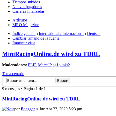
Tiempos subidos
Nuevos jugadores
Carreras finalizadas
Artículos
MRO Magazine
Índice general
‹
International / Internacional
‹
Deutsch
Cambiar tamaño de la fuente
Imprimir vista
MiniRacingOnline.de wird zu TDRL
Moderadores:
FLIP
,
MarcelP
,
tg1punkt2
Tema cerrado
9 mensajes • Página
1
de
1
MiniRacingOnline.de wird zu TDRL
por
Baegger
» Jue Abr 23, 2020 5:23 pm