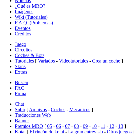
Noticias
¿Qué es MRO?
Imágenes
Wiki (Tutoriales)
F.A.Q. (Problemas)
Eventos
Créditos
Juego
Circuitos
Coches & Bots
Tutoriales
[
Variados
-
Videotutoriales
-
Crea un coche
]
Skins
Extras
Buscar
FAQ
Firma
Chat
Subir
[
Archivos
-
Coches
-
Mecanicos
]
Traducciones Web
Banner
Premios MRO
[
05
-
06
-
07
-
08
-
09
-
10
-
11
-
12
-
13
]
Kotai
[
El rincón de kotai
-
La gran entrevista
-
Otros juegos
]