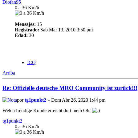
Diofan95
0 a 36 Km/h
Mensajes:
15
Registrado:
Sab Mar 13, 2010 3:50 pm
Edad:
30
ICQ
Arriba
Re: Offizielle deutsche MRO Community ist zurück!!!
por
tg1punkt2
» Dom Abr 26, 2020 1:44 pm
Welch freudige Kunde erreicht dort mein Ohr
tg1punkt2
0 a 36 Km/h