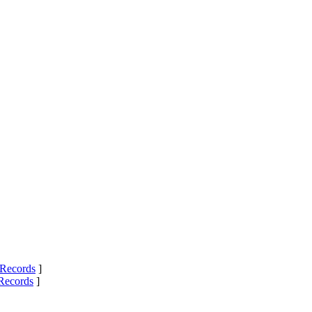
Records
]
Records
]