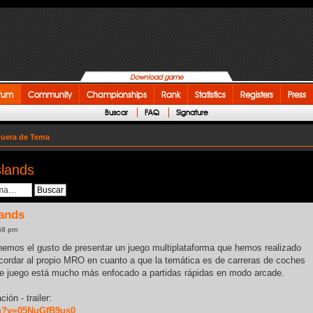
Download game
rum
Community
Championships
Rank
Statistics
Registers
Press
Buscar
FAQ
Signature
uera de Tema
slands
lands
58 pm
enemos el gusto de presentar un juego multiplataforma que hemos realizado
cordar al propio MRO en cuanto a que la temática es de carreras de coches
ste juego está mucho más enfocado a partidas rápidas en modo arcade.
ión - trailer:
ch?v=05NuGfB9us0