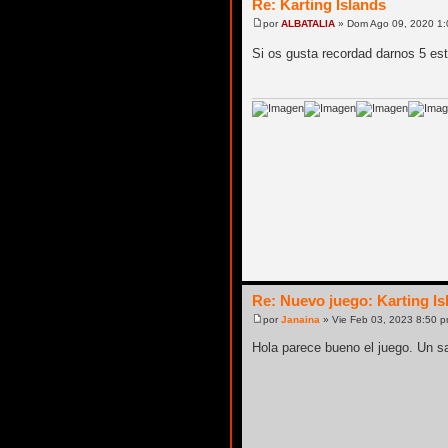
Re: Karting Islands
por
ALBATALIA
» Dom Ago 09, 2020 1
Si os gusta recordad darnos 5 es
Re: Nuevo juego: Karting Is
por
Janaina
» Vie Feb 03, 2023 8:50 
Hola parece bueno el juego. Un 