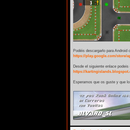
Podéis descargarlo para Android d
https://play.google.com/store/
Desde el siguiente enlace podeis
https://kartingislands.blogspo
Esperamos que os guste y que lo 