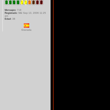
Mensajes:
718
Registrado:
Mié Sep 13, 2006 11:25
am
Edad:
38
Granada