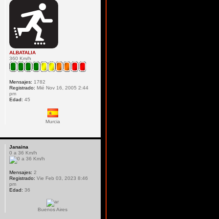
ALBATALIA
360 Km/h
Mensajes:
1782
Registrado:
Mié Nov 16, 2005 2:44
pm
Edad:
45
Murcia
Janaina
0 a 36 Km/h
Mensajes:
2
Registrado:
Vie Feb 03, 2023 8:46
pm
Edad:
36
Buenos Aires