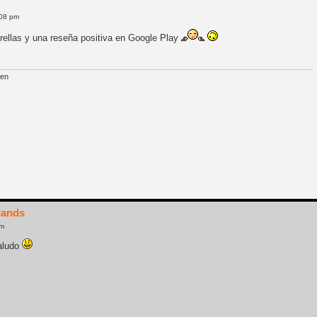
:08 pm
trellas y una reseña positiva en Google Play
lands
pm
saludo