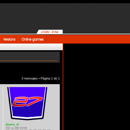
LOGIN - Enter
Versions
Online games
3 mensajes • Página
1
de
1
alvaro_sl
252 a 288 Km/h