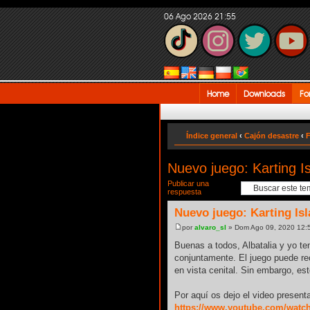
06 Ago 2026 21:55
Home
Downloads
Fo
Índice general
‹
Cajón desastre
‹
F
Nuevo juego: Karting I
Publicar una
respuesta
Nuevo juego: Karting Is
por
alvaro_sl
» Dom Ago 09, 2020 12:
Buenas a todos, Albatalia y yo t
conjuntamente. El juego puede re
en vista cenital. Sin embargo, e
Por aquí os dejo el video presentac
https://www.youtube.com/wat