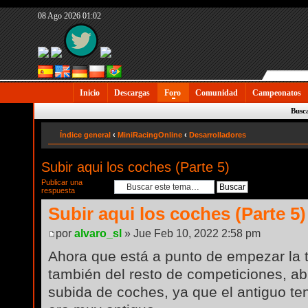
08 Ago 2026 01:02
Inicio
Descargas
Foro
Comunidad
Campeonatos
Busc
Índice general
‹
MiniRacingOnline
‹
Desarrolladores
Subir aqui los coches (Parte 5)
Publicar una
respuesta
Subir aqui los coches (Parte 5)
por
alvaro_sl
» Jue Feb 10, 2022 2:58 pm
Ahora que está a punto de empezar la
también del resto de competiciones, ab
subida de coches, ya que el antiguo t