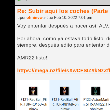
Re: Subir aqui los coches (Parte 
por
ohninvw
» Jue Feb 10, 2022 7:01 pm
Voy ententar después a hacer así, ALV..
Por ahora, como ya estava todo listo, d
siempre, después edito para ententar d
AMR22 listo!!
https://mega.nz/file/sXwCFSIZ#kNzZ