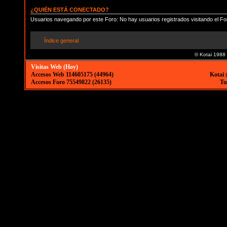
¿QUIÉN ESTÁ CONECTADO?
Usuarios navegando por este Foro: No hay usuarios registrados visitando el Fo
Índice general
© Kotai 1988
Visitas Web (Hoy)
Accesos Web 114605175 (44964)
Kotai 
Accesos Foro 75549822 (26135)
Tu