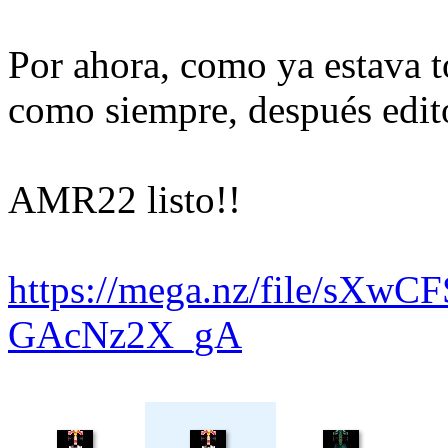
Por ahora, como ya estava to
como siempre, después edito
AMR22 listo!!
https://mega.nz/file/sXwC
GAcNz2X_gA