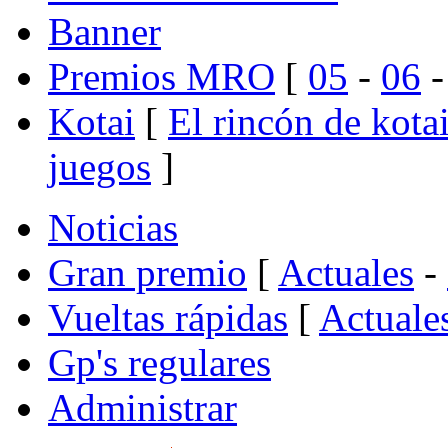
Banner
Premios MRO
[
05
-
06
Kotai
[
El rincón de kota
juegos
]
Noticias
Gran premio
[
Actuales
-
Vueltas rápidas
[
Actuale
Gp's regulares
Administrar