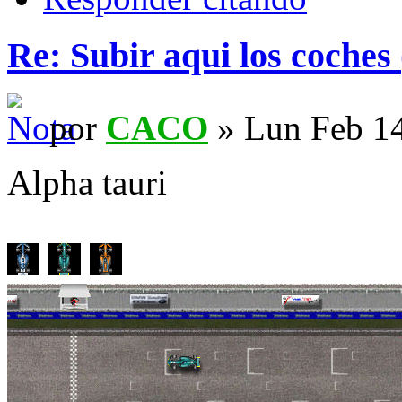
Re: Subir aqui los coches 
por
CACO
» Lun Feb 14
Alpha tauri