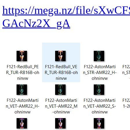
https://mega.nz/file/sXwC
GAcNz2X_gA