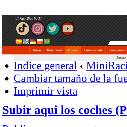
07 Ago 2026 06:37
Inicio
Download
Fórum
Comunidade
Campeonato
Buscar
Índice general
‹
MiniRac
Cambiar tamaño de la fu
Imprimir vista
Subir aqui los coches (P