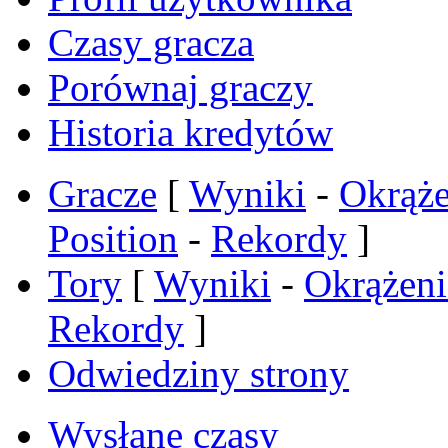
Czasy gracza
Porównaj graczy
Historia kredytów
Gracze
[
Wyniki
-
Okrąże
Position
-
Rekordy
]
Tory
[
Wyniki
-
Okrążeni
Rekordy
]
Odwiedziny strony
Wysłane czasy