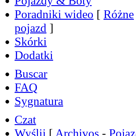
Pojazdy & Boty
Poradniki wideo
[
Różne
pojazd
]
Skórki
Dodatki
Buscar
FAQ
Sygnatura
Czat
Wyślij
[
Archivos
-
Poja