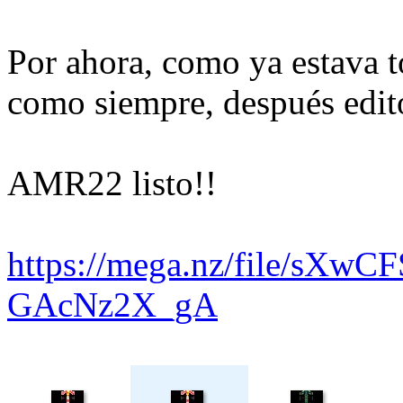
Por ahora, como ya estava to
como siempre, después edito
AMR22 listo!!
https://mega.nz/file/sXwC
GAcNz2X_gA