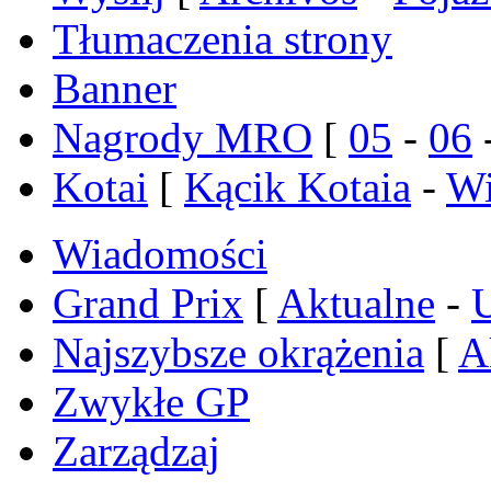
Tłumaczenia strony
Banner
Nagrody MRO
[
05
-
06
Kotai
[
Kącik Kotaia
-
Wi
Wiadomości
Grand Prix
[
Aktualne
-
Najszybsze okrążenia
[
A
Zwykłe GP
Zarządzaj