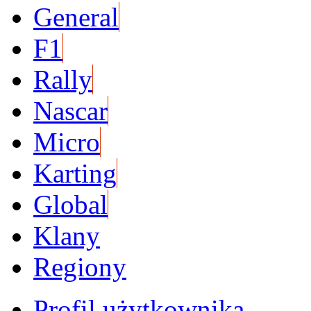
General
F1
Rally
Nascar
Micro
Karting
Global
Klany
Regiony
Profil użytkownika