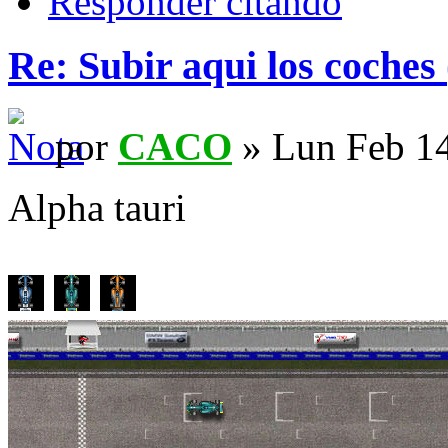
Responder citando
Re: Subir aqui los coches 
por
CACO
» Lun Feb 14
Alpha tauri