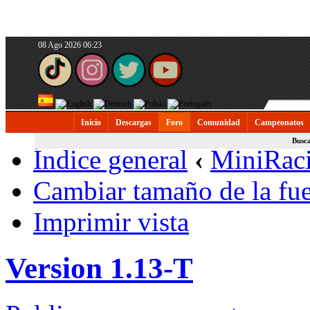
08 Ago 2026 06:23
Inicio
Descargas
Foro
Comunidad
Campeonatos
Busc
Índice general
‹
MiniRac
Cambiar tamaño de la fu
Imprimir vista
Version 1.13-T