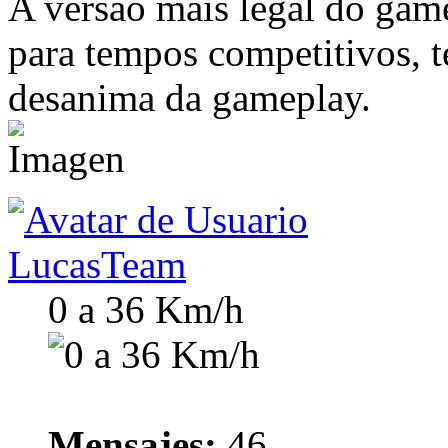
A versão mais legal do game
para tempos competitivos, 
desanima da gameplay.
LucasTeam
0 a 36 Km/h
Mensajes:
46