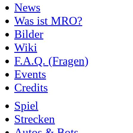
News
Was ist MRO?
Bilder
Wiki
F.A.Q. (Fragen)
Events
Credits
Spiel
Strecken
Autos & Bots