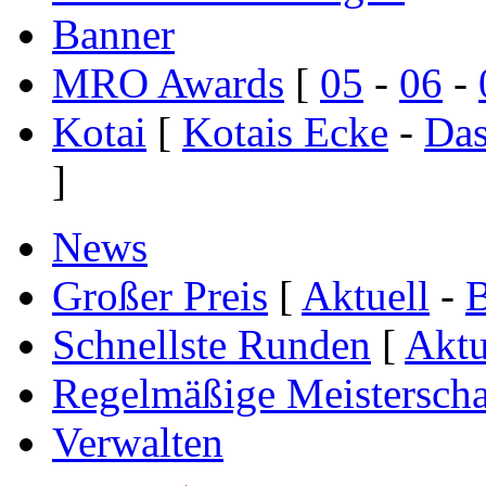
Banner
MRO Awards
[
05
-
06
-
Kotai
[
Kotais Ecke
-
Das
]
News
Großer Preis
[
Aktuell
-
B
Schnellste Runden
[
Aktu
Regelmäßige Meisterscha
Verwalten