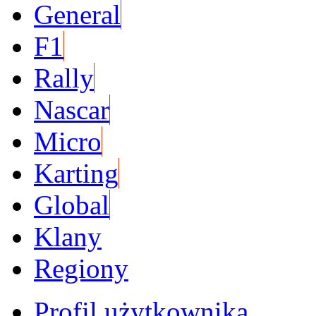
General
F1
Rally
Nascar
Micro
Karting
Global
Klany
Regiony
Profil użytkownika