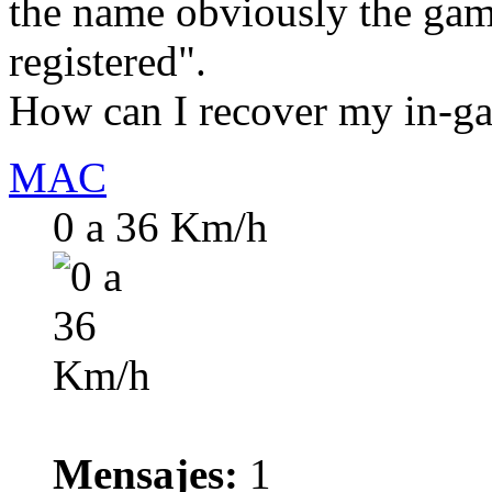
the name obviously the gam
registered".
How can I recover my in-
MAC
0 a 36 Km/h
Mensajes:
1