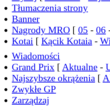
Tłumaczenia strony
Banner
Nagrody MRO
[
05
-
06
Kotai
[
Kącik Kotaia
-
Wi
Wiadomości
Grand Prix
[
Aktualne
-
Najszybsze okrążenia
[
A
Zwykłe GP
Zarządzaj