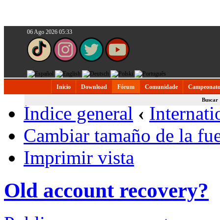
06 Ago 2026 05:33
Inicio
Download
Fórum
Comunidade
Campeonato
Buscar
Índice general
‹
Internati
Cambiar tamaño de la fu
Imprimir vista
Old account recovery?