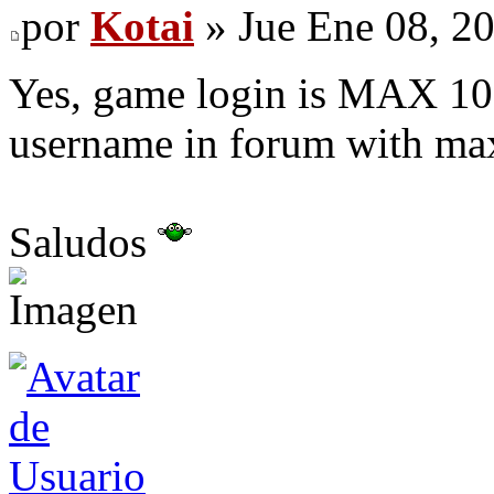
por
Kotai
» Jue Ene 08, 2
Yes, game login is MAX 10 l
username in forum with max 
Saludos