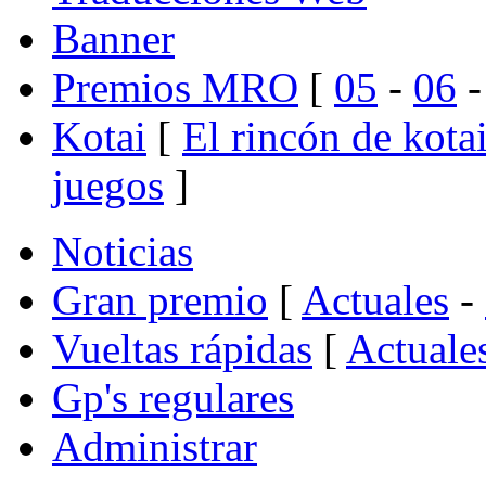
Banner
Premios MRO
[
05
-
06
Kotai
[
El rincón de kota
juegos
]
Noticias
Gran premio
[
Actuales
-
Vueltas rápidas
[
Actuale
Gp's regulares
Administrar