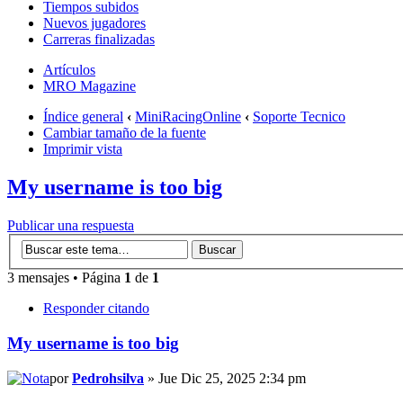
Tiempos subidos
Nuevos jugadores
Carreras finalizadas
Artículos
MRO Magazine
Índice general
‹
MiniRacingOnline
‹
Soporte Tecnico
Cambiar tamaño de la fuente
Imprimir vista
My username is too big
Publicar una respuesta
3 mensajes • Página
1
de
1
Responder citando
My username is too big
por
Pedrohsilva
» Jue Dic 25, 2025 2:34 pm