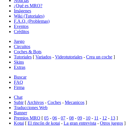
Noticias
¿Qué es MRO?
Imágenes
Wiki (Tutoriales)
F.A.Q. (Problemas)
Eventos
Créditos
Juego
Circuitos
Coches & Bots
Tutoriales
[
Variados
-
Videotutoriales
-
Crea un coche
]
Skins
Extras
Buscar
FAQ
Firma
Chat
Subir
[
Archivos
-
Coches
-
Mecanicos
]
Traducciones Web
Banner
Premios MRO
[
05
-
06
-
07
-
08
-
09
-
10
-
11
-
12
-
13
]
Kotai
[
El rincón de kotai
-
La gran entrevista
-
Otros juegos
]