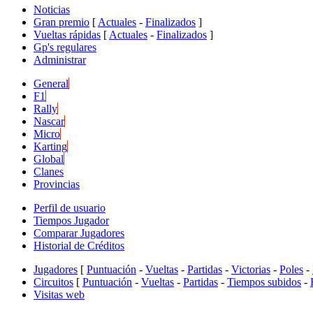
Noticias
Gran premio
[
Actuales
-
Finalizados
]
Vueltas rápidas
[
Actuales
-
Finalizados
]
Gp's regulares
Administrar
General
F1
Rally
Nascar
Micro
Karting
Global
Clanes
Provincias
Perfil de usuario
Tiempos Jugador
Comparar Jugadores
Historial de Créditos
Jugadores
[
Puntuación
-
Vueltas
-
Partidas
-
Victorias
-
Poles
-
Circuitos
[
Puntuación
-
Vueltas
-
Partidas
-
Tiempos subidos
-
Visitas web