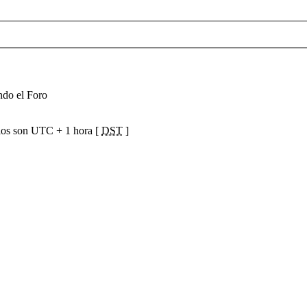
ndo el Foro
ios son UTC + 1 hora [
DST
]