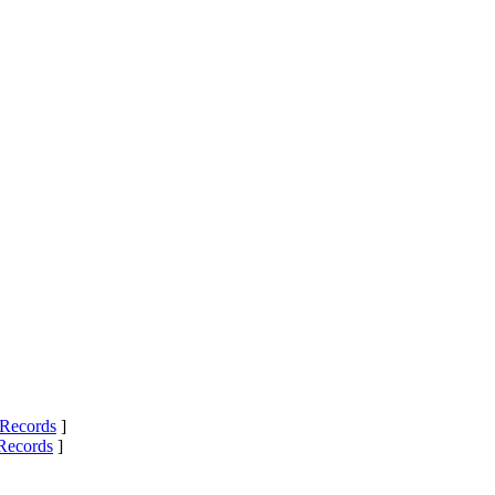
Records
]
Records
]