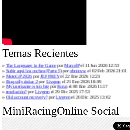
Temas Recientes
»
The Language in the Game
por
MarcelP
el 11 Jun 2026 12:53
»
Subir aqui los coches (Parte 5)
por
ohninvw
el 02 Feb 2026 21:01
»
MotoGP 2026
por
JEFFREY
el 22 Ene 2026 12:23
»
Bug rally dakar 2
por
Livgren
el 21 Ene 2026 18:09
»
My username is too big
por
Kotai
el 08 Ene 2026 11:17
»
resolución?
por
Livgren
el 29 Dic 2025 17:53
»
Old account recovery?
por
Livgren
el 20 Dic 2025 13:02
MiniRacingOnline Social