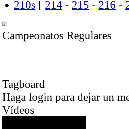
210s
[
214
-
215
-
216
-
Campeonatos Regulares
» 19/08/2026
F1 2026
-
Zandvoort '20
Tagboard
Haga login para dejar un m
Vídeos