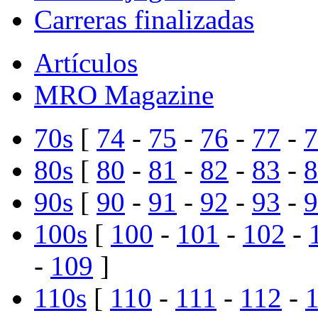
Carreras finalizadas
Artículos
MRO Magazine
70s
[
74
-
75
-
76
-
77
-
7
80s
[
80
-
81
-
82
-
83
-
8
90s
[
90
-
91
-
92
-
93
-
9
100s
[
100
-
101
-
102
-
-
109
]
110s
[
110
-
111
-
112
-