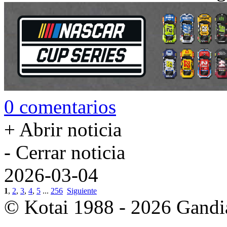
0 comentarios
+ Abrir noticia
- Cerrar noticia
2026-03-04
1
,
2
,
3
,
4
,
5
...
256
Siguiente
© Kotai 1988 - 2026 Gandi