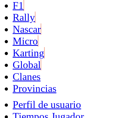
F1
Rally
Nascar
Micro
Karting
Global
Clanes
Provincias
Perfil de usuario
Tiempos Jugador