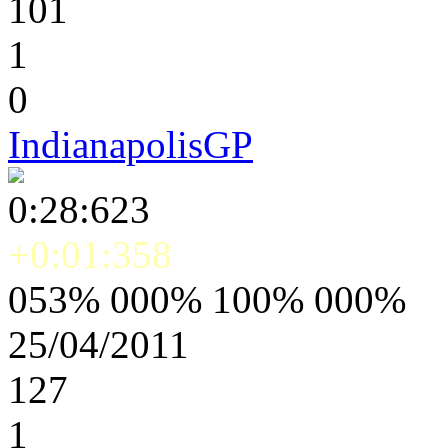
101
1
0
IndianapolisGP
0:28:623
+0:01:358
053% 000% 100% 000%
25/04/2011
127
1