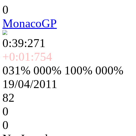
0
MonacoGP
0:39:271
+0:01:754
031% 000% 100% 000%
19/04/2011
82
0
0