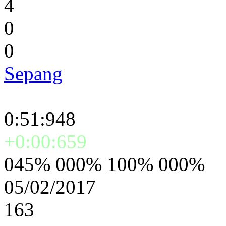
4
0
0
Sepang
0:51:948
+0:00:659
045% 000% 100% 000%
05/02/2017
163