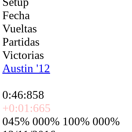
Setup
Fecha
Vueltas
Partidas
Victorias
Austin '12
0:46:858
+0:01:665
045% 000% 100% 000%