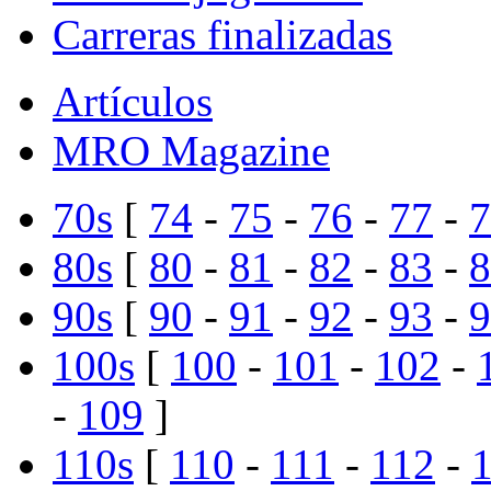
Carreras finalizadas
Artículos
MRO Magazine
70s
[
74
-
75
-
76
-
77
-
7
80s
[
80
-
81
-
82
-
83
-
8
90s
[
90
-
91
-
92
-
93
-
9
100s
[
100
-
101
-
102
-
-
109
]
110s
[
110
-
111
-
112
-