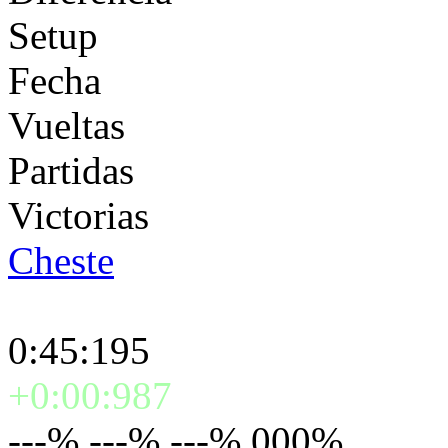
Setup
Fecha
Vueltas
Partidas
Victorias
Cheste
0:45:195
+0:00:987
---% ---% ---% 000%