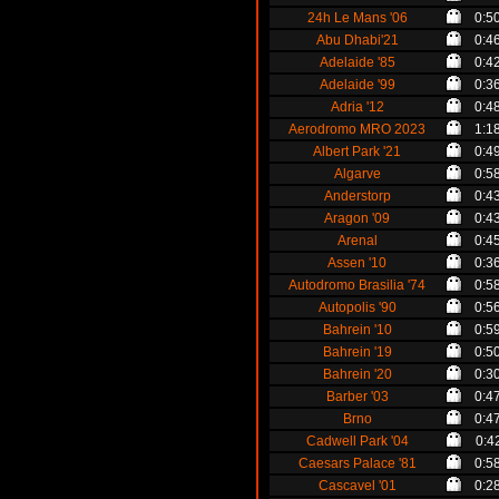
24h Le Mans '06
0:5
Abu Dhabi'21
0:4
Adelaide '85
0:4
Adelaide '99
0:3
Adria '12
0:4
Aerodromo MRO 2023
1:1
Albert Park '21
0:4
Algarve
0:5
Anderstorp
0:4
Aragon '09
0:4
Arenal
0:4
Assen '10
0:3
Autodromo Brasilia '74
0:5
Autopolis '90
0:5
Bahrein '10
0:5
Bahrein '19
0:5
Bahrein '20
0:3
Barber '03
0:4
Brno
0:4
Cadwell Park '04
0:4
Caesars Palace '81
0:5
Cascavel '01
0:2