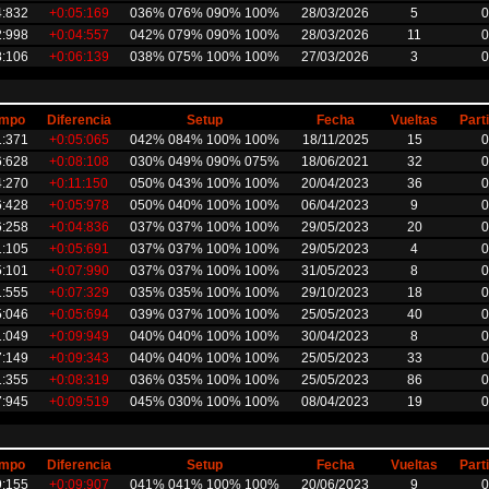
4:832
+0:05:169
036% 076% 090% 100%
28/03/2026
5
0
2:998
+0:04:557
042% 079% 090% 100%
28/03/2026
11
0
8:106
+0:06:139
038% 075% 100% 100%
27/03/2026
3
0
empo
Diferencia
Setup
Fecha
Vueltas
Part
1:371
+0:05:065
042% 084% 100% 100%
18/11/2025
15
0
6:628
+0:08:108
030% 049% 090% 075%
18/06/2021
32
0
4:270
+0:11:150
050% 043% 100% 100%
20/04/2023
36
0
6:428
+0:05:978
050% 040% 100% 100%
06/04/2023
9
0
6:258
+0:04:836
037% 037% 100% 100%
29/05/2023
20
0
1:105
+0:05:691
037% 037% 100% 100%
29/05/2023
4
0
5:101
+0:07:990
037% 037% 100% 100%
31/05/2023
8
0
1:555
+0:07:329
035% 035% 100% 100%
29/10/2023
18
0
5:046
+0:05:694
039% 037% 100% 100%
25/05/2023
40
0
1:049
+0:09:949
040% 040% 100% 100%
30/04/2023
8
0
7:149
+0:09:343
040% 040% 100% 100%
25/05/2023
33
0
1:355
+0:08:319
036% 035% 100% 100%
25/05/2023
86
0
7:945
+0:09:519
045% 030% 100% 100%
08/04/2023
19
0
empo
Diferencia
Setup
Fecha
Vueltas
Part
9:155
+0:09:907
041% 041% 100% 100%
20/06/2023
9
0