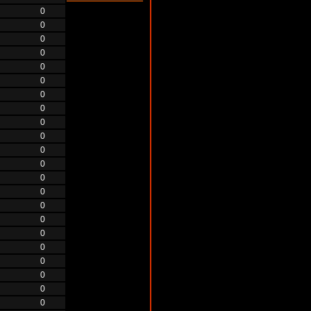
0
0
0
0
0
0
0
0
0
0
0
0
0
0
0
0
0
0
0
0
0
0