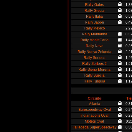
Rally Gales
1:3
Rally Grecia
1:0
Rally Italia
0:5
Rally Japon
0:4
Rally Mexico
2:2
Rally Montanha
0:3
Rally MonteCarlo
1:4
Rally Neve
0:3
Rally Nueva Zelanda
1:1
Rally Sertoes
1:4
Rally Sertoes 2
1:5
Rally Sierra Morena
1:1
Rally Suecia
1:3
Rally Turquia
1:1
Circuito
Ti
Atlanta
0:3
Eurospeedway Oval
0:2
Indianapolis Oval
0:2
Motegi Oval
0:2
Talladega SuperSpeedway
0:3