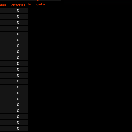
No Jugados
idas
Victorias
0
0
0
0
0
0
0
0
0
0
0
0
0
0
0
0
0
0
0
0
0