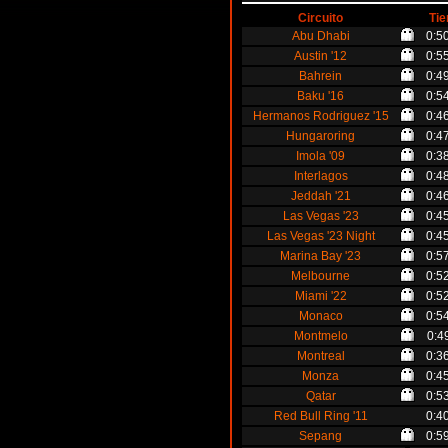
Circuito
Ti
Abu Dhabi
0:5
Austin '12
0:5
Bahrein
0:4
Baku '16
0:5
Hermanos Rodriguez '15
0:4
Hungaroring
0:4
Imola '09
0:3
Interlagos
0:4
Jeddah '21
0:4
Las Vegas '23
0:4
Las Vegas '23 Night
0:4
Marina Bay '23
0:5
Melbourne
0:5
Miami '22
0:5
Monaco
0:5
Montmelo
0:4
Montreal
0:3
Monza
0:4
Qatar
0:5
Red Bull Ring '11
0:4
Sepang
0:5