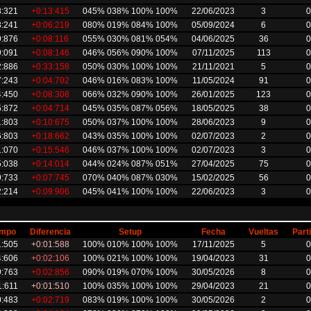
8:321
+0:13:415
045% 038% 100% 100%
22/06/2023
3
0
3:241
+0:06:219
080% 019% 084% 100%
05/09/2024
6
0
9:876
+0:08:116
055% 030% 081% 054%
04/06/2025
36
0
9:091
+0:08:146
046% 056% 090% 100%
07/11/2025
113
0
2:886
+0:33:158
050% 030% 100% 100%
21/11/2021
5
0
7:243
+0:04:702
046% 016% 083% 100%
11/05/2024
91
0
4:450
+0:08:308
066% 032% 090% 100%
26/01/2025
123
0
5:872
+0:04:714
045% 035% 087% 056%
18/05/2025
38
0
1:803
+0:10:675
050% 037% 100% 100%
28/06/2023
9
0
6:803
+0:18:662
043% 035% 100% 100%
02/07/2023
2
0
1:070
+0:15:546
046% 037% 100% 100%
02/07/2023
3
0
5:038
+0:14:014
044% 024% 087% 051%
27/04/2025
75
0
9:733
+0:07:745
070% 040% 087% 030%
15/02/2025
56
0
2:214
+0:09:906
045% 041% 100% 100%
22/06/2023
3
0
empo
Diferencia
Setup
Fecha
Vueltas
Part
1:505
+0:01:588
100% 010% 100% 100%
17/11/2025
5
0
4:606
+0:02:106
100% 021% 100% 100%
19/04/2023
31
0
9:763
+0:02:856
090% 019% 070% 100%
30/05/2026
8
0
1:611
+0:01:510
100% 035% 100% 100%
29/04/2023
21
0
0:483
+0:02:719
083% 019% 100% 100%
30/05/2026
2
0