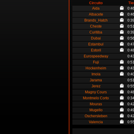
Circuito
Ti
Aida
0:4
Albacete
0:4
Brands_Hatch
0:3
Cheste
0:5
Curitiba
0:3
Dubai
0:5
Estambul
0:4
Estoril
0:4
Eurospeedway
0:4
Fuji
0:5
Hockenheim
0:4
Imola
0:4
Jarama
0:5
Jerez
0:5
Magny Cours
0:4
Montmelo Corto
0:3
Mouras
0:4
Mugello
0:4
Oschersleben
0:4
Valencia
0:5