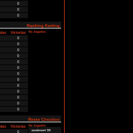
0
0
0
Ranking Karting
No Jugados
idas
Victorias
0
0
0
0
0
0
0
0
0
0
0
0
0
Resto Circuitos
No Jugados
idas
Victorias
zandvoort '20
0