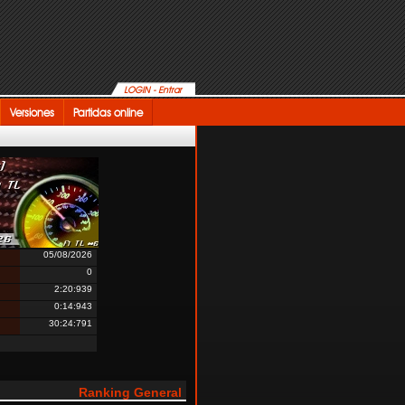
LOGIN - Entrar
Versiones
Partidas online
05/08/2026
0
2:20:939
0:14:943
30:24:791
Ranking General