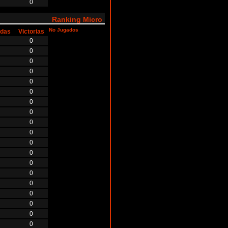
0
Ranking Micro
No Jugados
idas
Victorias
0
0
0
0
0
0
0
0
0
0
0
0
0
0
0
0
0
0
0