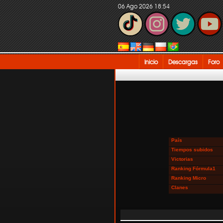
06 Ago 2026 18:54
Inicio
Descargas
Foro
País
Tiempos subidos
Victorias
Ranking Fórmula1
Ranking Micro
Clanes