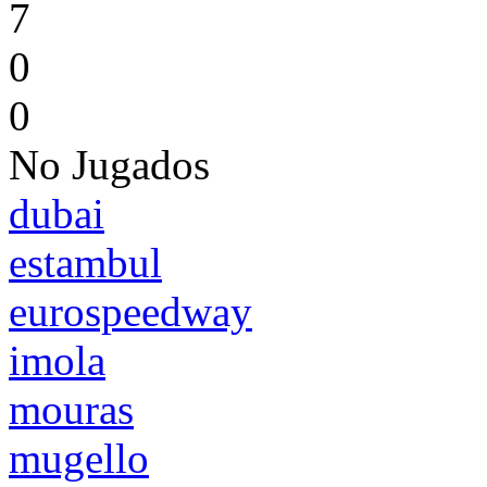
7
0
0
No Jugados
dubai
estambul
eurospeedway
imola
mouras
mugello