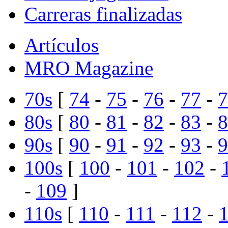
Carreras finalizadas
Artículos
MRO Magazine
70s
[
74
-
75
-
76
-
77
-
7
80s
[
80
-
81
-
82
-
83
-
8
90s
[
90
-
91
-
92
-
93
-
9
100s
[
100
-
101
-
102
-
-
109
]
110s
[
110
-
111
-
112
-