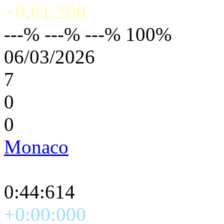
+0:01:280
---% ---% ---% 100%
06/03/2026
7
0
0
Monaco
0:44:614
+0:00:000