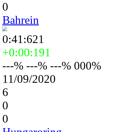
0
Bahrein
0:41:621
+0:00:191
---% ---% ---% 000%
11/09/2020
6
0
0
Hungaroring