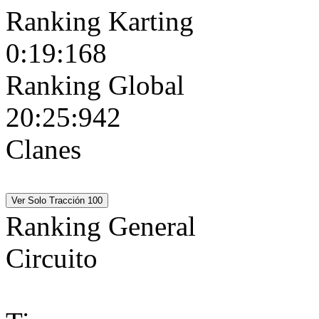
Ranking Karting
0:19:168
Ranking Global
20:25:942
Clanes
MRO_BRASIL
T-Zero
Motorhome MRO
MRO_BRASIL
T-Zero
M
Ranking General
Circuito