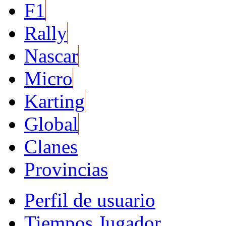
F1
Rally
Nascar
Micro
Karting
Global
Clanes
Provincias
Perfil de usuario
Tiempos Jugador