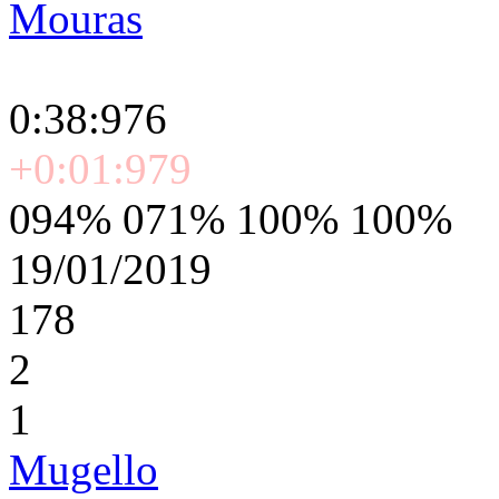
Mouras
0:38:976
+0:01:979
094% 071% 100% 100%
19/01/2019
178
2
1
Mugello