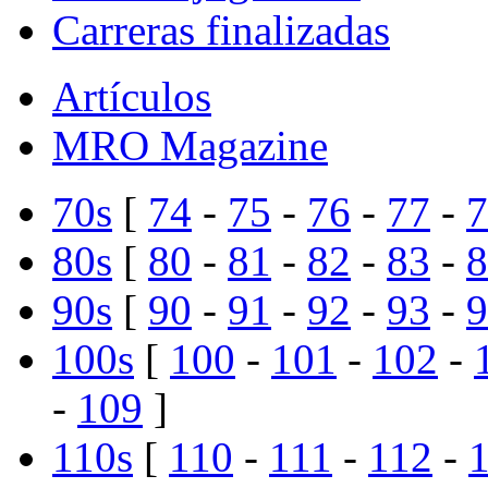
Carreras finalizadas
Artículos
MRO Magazine
70s
[
74
-
75
-
76
-
77
-
7
80s
[
80
-
81
-
82
-
83
-
8
90s
[
90
-
91
-
92
-
93
-
9
100s
[
100
-
101
-
102
-
-
109
]
110s
[
110
-
111
-
112
-