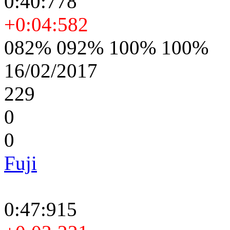
0:40:778
+0:04:582
082% 092% 100% 100%
16/02/2017
229
0
0
Fuji
0:47:915