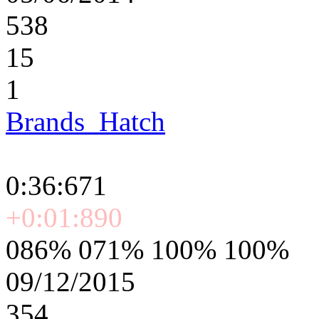
538
15
1
Brands_Hatch
0:36:671
+0:01:890
086% 071% 100% 100%
09/12/2015
354