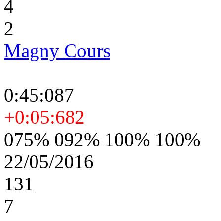
4
2
Magny Cours
0:45:087
+0:05:682
075% 092% 100% 100%
22/05/2016
131
7