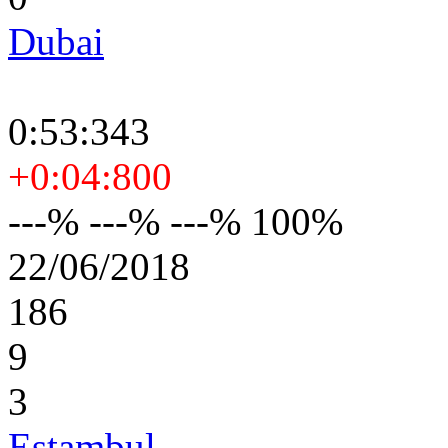
Dubai
0:53:343
+0:04:800
---% ---% ---% 100%
22/06/2018
186
9
3
Estambul