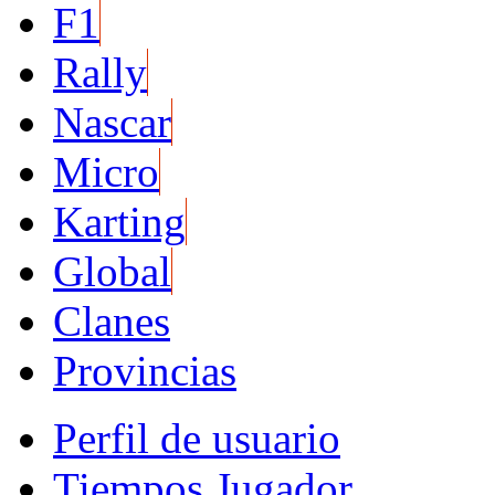
F1
Rally
Nascar
Micro
Karting
Global
Clanes
Provincias
Perfil de usuario
Tiempos Jugador