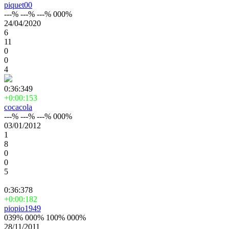
piquet00
---% ---% ---% 000%
24/04/2020
6
11
0
0
4
0:36:349
+0:00:153
cocacola
---% ---% ---% 000%
03/01/2012
1
8
0
0
5
0:36:378
+0:00:182
piopio1949
039% 000% 100% 000%
28/11/2011