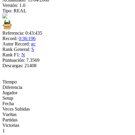
Versión:
1.0
Tipo:
REAL
Referencia:
0:43:435
Record:
0:36:196
Autor Record:
gc
Rank General:
S
Rank F1:
N
Puntuación:
7.3569
Descargas:
21408
Tiempo
Diferencia
Jugador
Setup
Fecha
Veces Subidas
Vueltas
Partidas
Victorias
1