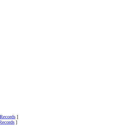
Records
]
Records
]