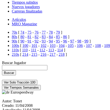
Tiempos subidos
Nuevos jugadores
Carreras finalizadas
Artículos
MRO Magazine
70s
[
74
-
75
-
76
-
77
-
78
-
79
]
80s
[
80
-
81
-
82
-
83
-
84
-
85
-
86
]
90s
[
90
-
91
-
92
-
93
-
94
-
95
-
96
-
97
-
98
-
99
]
100s
[
100
-
101
-
102
-
103
-
104
-
105
-
106
-
107
-
108
-
109
110s
[
110
-
111
-
112
-
113
-
114
]
210s
[
214
-
215
-
216
-
217
-
218
]
Buscar Jugador
Eurospeedway
Autor:
Tonet
Creado:
11/04/2008
Actualizado:
11/04/2008