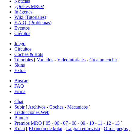
Noticias
¿Qué es MRO?
Imágenes
Wiki (Tutoriales)
F.A.Q. (Problemas)
Eventos
Créditos
Juego
Circuitos
Coches & Bots
Tutoriales
[
Variados
-
Videotutoriales
-
Crea un coche
]
Skins
Extras
Buscar
FAQ
Firma
Chat
Subir
[
Archivos
-
Coches
-
Mecanicos
]
Traducciones Web
Banner
Premios MRO
[
05
-
06
-
07
-
08
-
09
-
10
-
11
-
12
-
13
]
Kotai
[
El rincón de kotai
-
La gran entrevista
-
Otros juegos
]