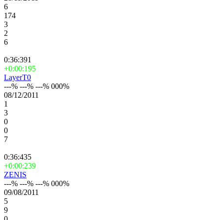
6
174
3
2
6
0:36:391
+0:00:195
LayerT0
---% ---% ---% 000%
08/12/2011
1
3
0
0
7
0:36:435
+0:00:239
ZENIS
---% ---% ---% 000%
09/08/2011
5
9
0