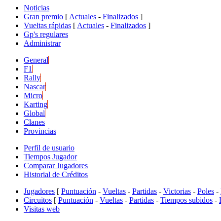
Noticias
Gran premio
[
Actuales
-
Finalizados
]
Vueltas rápidas
[
Actuales
-
Finalizados
]
Gp's regulares
Administrar
General
F1
Rally
Nascar
Micro
Karting
Global
Clanes
Provincias
Perfil de usuario
Tiempos Jugador
Comparar Jugadores
Historial de Créditos
Jugadores
[
Puntuación
-
Vueltas
-
Partidas
-
Victorias
-
Poles
-
Circuitos
[
Puntuación
-
Vueltas
-
Partidas
-
Tiempos subidos
-
Visitas web