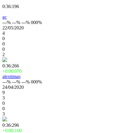
0:36:196
gc
---% ---% ---% 000%
22/05/2020
4
0
0
0
2
0:36:266
+0:00:070
alextimao
---% ---% ---% 000%
24/04/2020
9
3
0
0
3
0:36:296
+0:00:100