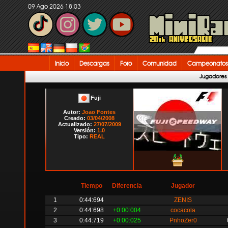
09 Ago 2026 18:03
Inicio
Descargas
Foro
Comunidad
Campeonatos
Jugadores
Fuji
Autor:
Joao Fontes
Creado:
03/04/2008
Actualizado:
27/07/2009
Versión:
1.0
Tipo:
REAL
Tiempo
Diferencia
Jugador
1
0:44:694
ZENIS
2
0:44:698
+0:00:004
cocacola
3
0:44:719
+0:00:025
PnhoZer0