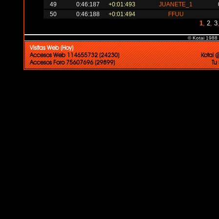
49
0:46:187
+0:01:493
JUANETE_1
50
0:46:188
+0:01:494
FFUU
1
,
2
,
3
© Kotai 1988
Visitas Web (Hoy)
Accesos Web 114655732 (24230)
Kotai 
Accesos Foro 75607696 (29899)
Tu