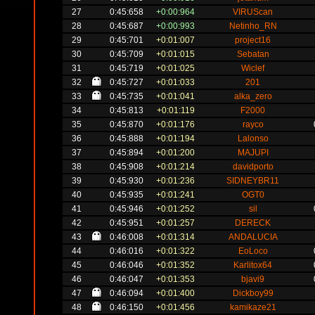
27
0:45:658
+0:00:964
VIRUScan
28
0:45:687
+0:00:993
Netinho_RN
29
0:45:701
+0:01:007
project16
30
0:45:709
+0:01:015
Sebatan
31
0:45:719
+0:01:025
Wiclef
32
0:45:727
+0:01:033
201
33
0:45:735
+0:01:041
alka_zero
34
0:45:813
+0:01:119
F2000
35
0:45:870
+0:01:176
rayco
36
0:45:888
+0:01:194
Lalonso
37
0:45:894
+0:01:200
MAJUPI
38
0:45:908
+0:01:214
davidporto
39
0:45:930
+0:01:236
SIDNEYBR11
40
0:45:935
+0:01:241
OGT0
41
0:45:946
+0:01:252
sil
42
0:45:951
+0:01:257
DERECK
43
0:46:008
+0:01:314
ANDALUCIA
44
0:46:016
+0:01:322
EoLoco
45
0:46:046
+0:01:352
Karlitox64
46
0:46:047
+0:01:353
bjavi9
47
0:46:094
+0:01:400
Dickboy99
48
0:46:150
+0:01:456
kamikaze21