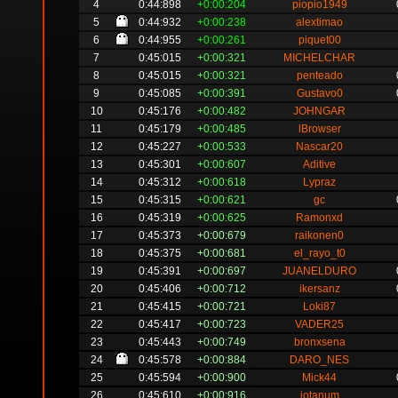
4
0:44:898
+0:00:204
piopio1949
5
0:44:932
+0:00:238
alextimao
6
0:44:955
+0:00:261
piquet00
7
0:45:015
+0:00:321
MICHELCHAR
8
0:45:015
+0:00:321
penteado
9
0:45:085
+0:00:391
Gustavo0
10
0:45:176
+0:00:482
JOHNGAR
11
0:45:179
+0:00:485
lBrowser
12
0:45:227
+0:00:533
Nascar20
13
0:45:301
+0:00:607
Aditive
14
0:45:312
+0:00:618
Lypraz
15
0:45:315
+0:00:621
gc
16
0:45:319
+0:00:625
Ramonxd
17
0:45:373
+0:00:679
raikonen0
18
0:45:375
+0:00:681
el_rayo_t0
19
0:45:391
+0:00:697
JUANELDURO
20
0:45:406
+0:00:712
ikersanz
21
0:45:415
+0:00:721
Loki87
22
0:45:417
+0:00:723
VADER25
23
0:45:443
+0:00:749
bronxsena
24
0:45:578
+0:00:884
DARO_NES
25
0:45:594
+0:00:900
Mick44
26
0:45:610
+0:00:916
jotanum