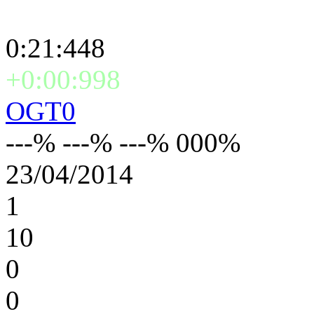
0:21:448
+0:00:998
OGT0
---% ---% ---% 000%
23/04/2014
1
10
0
0