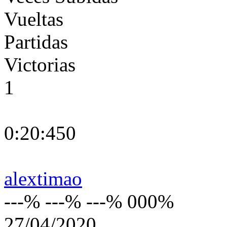
Vueltas
Partidas
Victorias
1
0:20:450
alextimao
---% ---% ---% 000%
27/04/2020