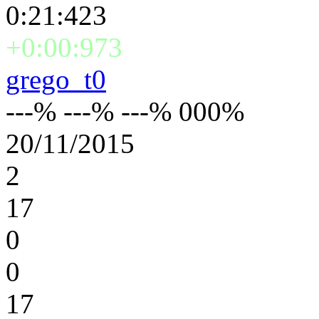
0:21:423
+0:00:973
grego_t0
---% ---% ---% 000%
20/11/2015
2
17
0
0
17