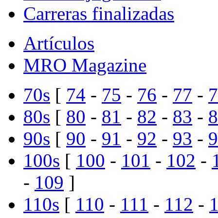
Carreras finalizadas
Artículos
MRO Magazine
70s
[
74
-
75
-
76
-
77
-
7
80s
[
80
-
81
-
82
-
83
-
8
90s
[
90
-
91
-
92
-
93
-
9
100s
[
100
-
101
-
102
-
-
109
]
110s
[
110
-
111
-
112
-