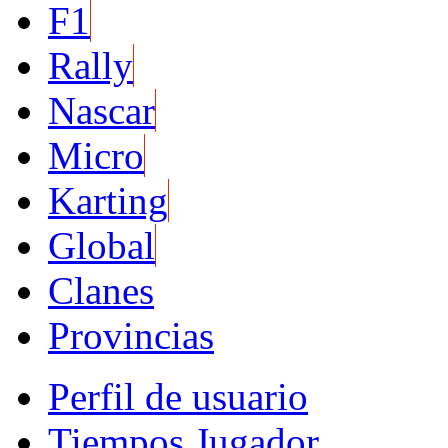
F1
Rally
Nascar
Micro
Karting
Global
Clanes
Provincias
Perfil de usuario
Tiempos Jugador