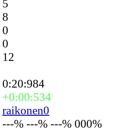
5
8
0
0
12
0:20:984
+0:00:534
raikonen0
---% ---% ---% 000%