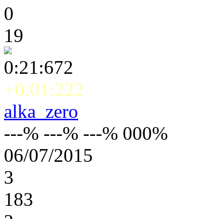
0
19
0:21:672
+0:01:222
alka_zero
---% ---% ---% 000%
06/07/2015
3
183