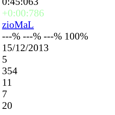
0:45:063
+0:00:786
zioMaL
---% ---% ---% 100%
15/12/2013
5
354
11
7
20