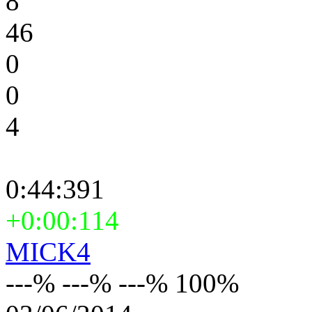
8
46
0
0
4
0:44:391
+0:00:114
MICK4
---% ---% ---% 100%