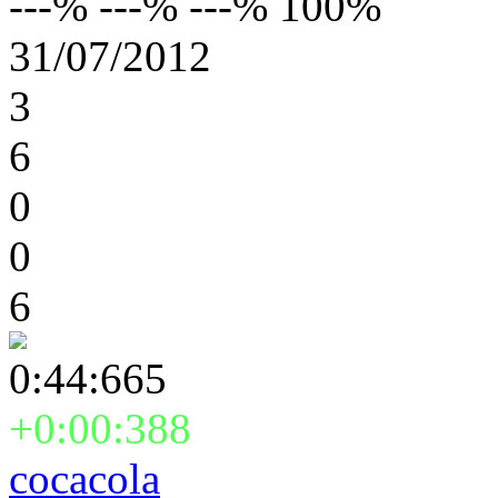
---% ---% ---% 100%
31/07/2012
3
6
0
0
6
0:44:665
+0:00:388
cocacola