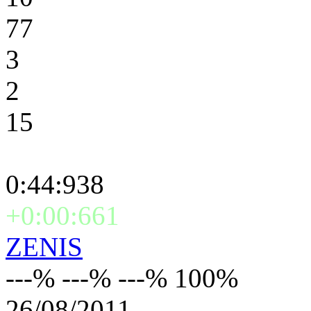
77
3
2
15
0:44:938
+0:00:661
ZENIS
---% ---% ---% 100%
26/08/2011