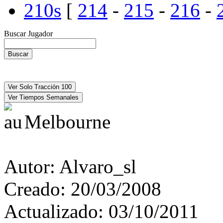
210s
[
214
-
215
-
216
-
Buscar Jugador
Melbourne
Autor:
Alvaro_sl
Creado:
20/03/2008
Actualizado:
03/10/2011