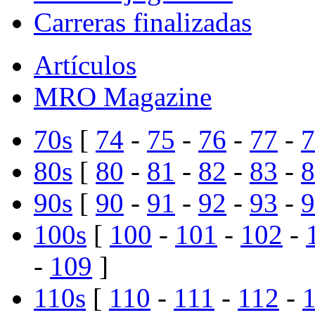
Carreras finalizadas
Artículos
MRO Magazine
70s
[
74
-
75
-
76
-
77
-
7
80s
[
80
-
81
-
82
-
83
-
8
90s
[
90
-
91
-
92
-
93
-
9
100s
[
100
-
101
-
102
-
-
109
]
110s
[
110
-
111
-
112
-