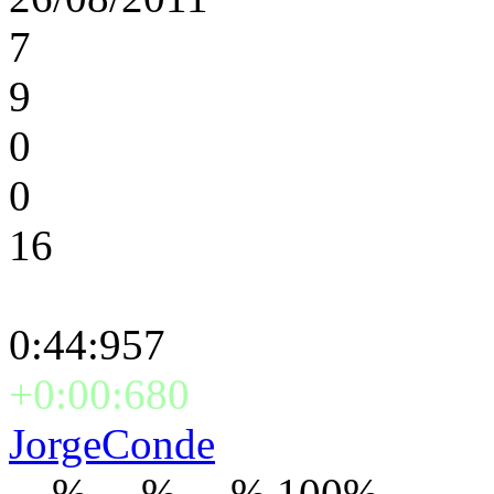
7
9
0
0
16
0:44:957
+0:00:680
JorgeConde
---% ---% ---% 100%