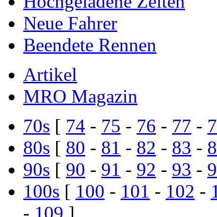
Hochgeladene Zeiten
Neue Fahrer
Beendete Rennen
Artikel
MRO Magazin
70s
[
74
-
75
-
76
-
77
-
7
80s
[
80
-
81
-
82
-
83
-
8
90s
[
90
-
91
-
92
-
93
-
9
100s
[
100
-
101
-
102
-
-
109
]