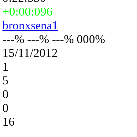
+0:00:096
bronxsena1
---% ---% ---% 000%
15/11/2012
1
5
0
0
16