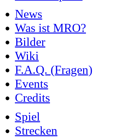
News
Was ist MRO?
Bilder
Wiki
F.A.Q. (Fragen)
Events
Credits
Spiel
Strecken