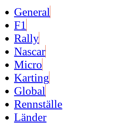
General
F1
Rally
Nascar
Micro
Karting
Global
Rennställe
Länder