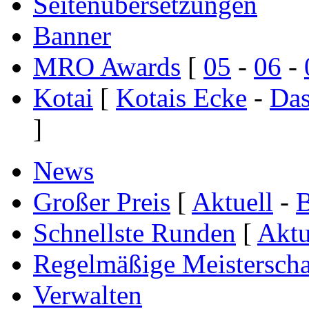
Seitenübersetzungen
Banner
MRO Awards
[
05
-
06
-
Kotai
[
Kotais Ecke
-
Das
]
News
Großer Preis
[
Aktuell
-
B
Schnellste Runden
[
Aktu
Regelmäßige Meisterscha
Verwalten