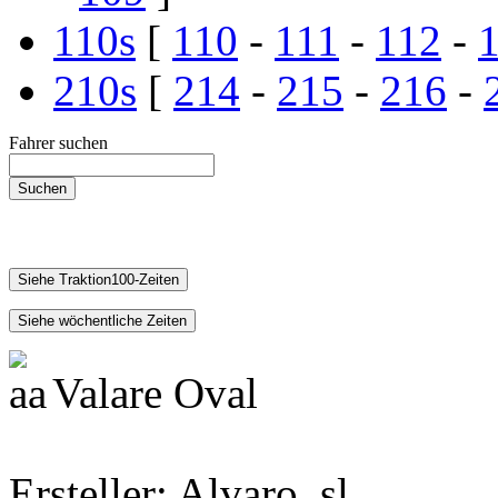
110s
[
110
-
111
-
112
-
210s
[
214
-
215
-
216
-
Fahrer suchen
Valare Oval
Ersteller:
Alvaro_sl