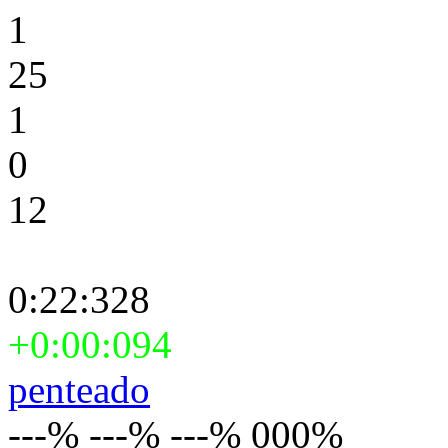
1
25
1
0
12
0:22:328
+0:00:094
penteado
---% ---% ---% 000%