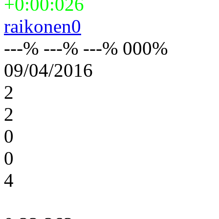
+0:00:026
raikonen0
---% ---% ---% 000%
09/04/2016
2
2
0
0
4