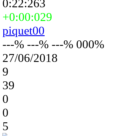
0:22:263
+0:00:029
piquet00
---% ---% ---% 000%
27/06/2018
9
39
0
0
5