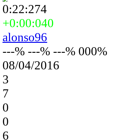
0:22:274
+0:00:040
alonso96
---% ---% ---% 000%
08/04/2016
3
7
0
0
6