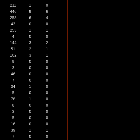
211
1
0
446
9
6
258
6
4
43
0
0
253
1
1
4
0
0
144
3
2
51
2
1
102
3
1
9
0
0
3
0
0
46
0
0
7
0
0
34
1
0
5
0
0
78
1
0
8
0
0
3
0
0
5
0
0
16
0
0
39
1
1
7
0
0