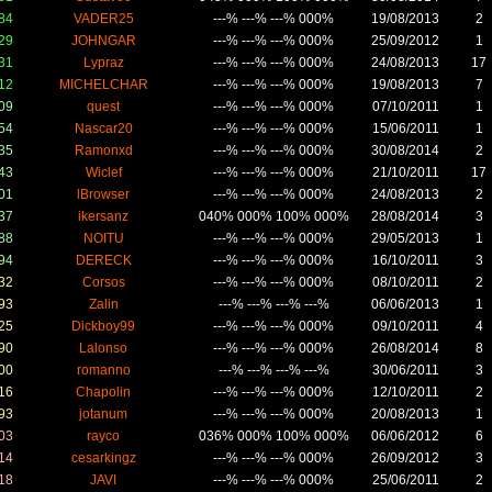
84
VADER25
---% ---% ---% 000%
19/08/2013
2
29
JOHNGAR
---% ---% ---% 000%
25/09/2012
1
31
Lypraz
---% ---% ---% 000%
24/08/2013
17
12
MICHELCHAR
---% ---% ---% 000%
19/08/2013
7
09
quest
---% ---% ---% 000%
07/10/2011
1
54
Nascar20
---% ---% ---% 000%
15/06/2011
1
35
Ramonxd
---% ---% ---% 000%
30/08/2014
2
43
Wiclef
---% ---% ---% 000%
21/10/2011
17
01
lBrowser
---% ---% ---% 000%
24/08/2013
2
37
ikersanz
040% 000% 100% 000%
28/08/2014
3
88
NOITU
---% ---% ---% 000%
29/05/2013
1
94
DERECK
---% ---% ---% 000%
16/10/2011
3
32
Corsos
---% ---% ---% 000%
08/10/2011
2
93
Zalin
---% ---% ---% ---%
06/06/2013
1
25
Dickboy99
---% ---% ---% 000%
09/10/2011
4
90
Lalonso
---% ---% ---% 000%
26/08/2014
8
00
romanno
---% ---% ---% ---%
30/06/2011
3
16
Chapolin
---% ---% ---% 000%
12/10/2011
2
93
jotanum
---% ---% ---% 000%
20/08/2013
1
03
rayco
036% 000% 100% 000%
06/06/2012
6
14
cesarkingz
---% ---% ---% 000%
26/09/2012
3
18
JAVI
---% ---% ---% 000%
25/06/2011
2