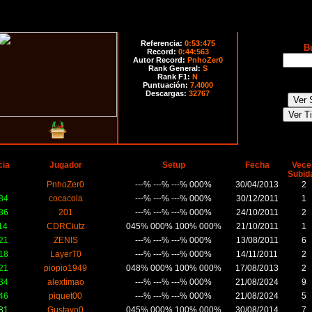
Referencia:
0:53:475
B
Record:
0:44:563
Autor Record:
PnhoZer0
Rank General:
S
Rank F1:
N
Puntuación:
7.4000
Descargas:
32767
cia
Jugador
Setup
Fecha
Vece
Subid
PnhoZer0
---% ---% ---% 000%
30/04/2013
2
84
cocacola
---% ---% ---% 000%
30/12/2011
1
86
201
---% ---% ---% 000%
24/10/2011
2
14
CDRCiutz
045% 000% 100% 000%
21/10/2011
1
21
ZENIS
---% ---% ---% 000%
13/08/2011
6
18
LayerT0
---% ---% ---% 000%
14/11/2011
2
21
piopio1949
048% 000% 100% 000%
17/08/2013
2
34
alextimao
---% ---% ---% 000%
21/08/2024
9
46
piquet00
---% ---% ---% 000%
21/08/2024
5
81
Gustavo0
045% 000% 100% 000%
30/08/2014
7