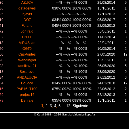
36
AZUCA
---% ---% ---% 000%
29/08/2014
9
36
datadeives
030% 000% 100% 000%
18/10/2011
1
95
bjavi9
---% ---% ---% ---%
17/11/2013
2
19
DOZ
034% 000% 100% 000%
05/08/2017
2
41
Fulano
045% 000% 100% 000%
22/09/2012
1
72
Joniraig
---% ---% ---% 000%
30/06/2011
1
02
F2000
---% ---% ---% 000%
11/03/2014
3
13
VIRUScan
---% ---% ---% ---%
23/04/2011
2
20
OGT0
---% ---% ---% 000%
10/05/2014
2
60
CrisPontes
---% ---% ---% 100%
27/05/2020
12
90
Wendingler
---% ---% ---% 000%
18/06/2011
1
03
kamikaze21
---% ---% ---% 100%
26/05/2020
5
18
Boxerevo
---% ---% ---% 100%
23/09/2020
9
84
ANDALUCIA
---% ---% ---% 000%
27/12/2012
6
84
EoLoco
034% 000% 100% 000%
24/02/2018
17
15
PAB16_T100
075% 092% 100% 100%
22/06/2012
2
29
project16
---% ---% ---% 000%
22/12/2013
2
78
Deffraie
035% 000% 098% 000%
15/10/2011
1
1
,
2
,
3
,
4
,
5
...
12
Siguiente
© Kotai 1988 - 2026 Gandia-Valencia-España