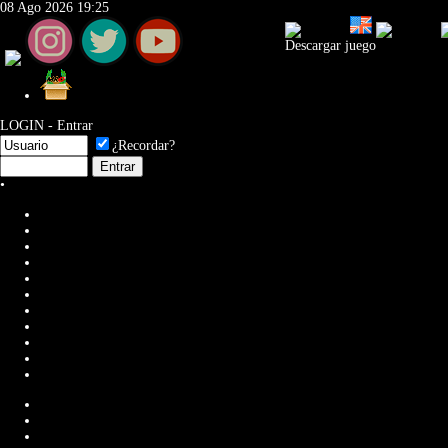
08 Ago 2026 19:25
Descargar juego
Descargar comprimido (ZIP)
LOGIN - Entrar
¿Recordar?
•
Registrar ahora
Inicio
Descargas
Foro
Comunidad
Campeonatos
Rank
Estadísticas
Registros
Prensa
Versiones
Partidas online
Jugadores
Circuitos
Visitas web