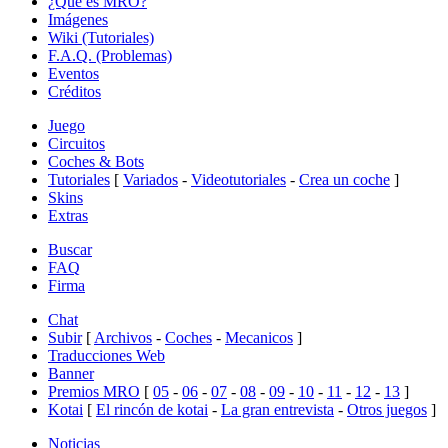
¿Qué es MRO?
Imágenes
Wiki (Tutoriales)
F.A.Q. (Problemas)
Eventos
Créditos
Juego
Circuitos
Coches & Bots
Tutoriales
[
Variados
-
Videotutoriales
-
Crea un coche
]
Skins
Extras
Buscar
FAQ
Firma
Chat
Subir
[
Archivos
-
Coches
-
Mecanicos
]
Traducciones Web
Banner
Premios MRO
[
05
-
06
-
07
-
08
-
09
-
10
-
11
-
12
-
13
]
Kotai
[
El rincón de kotai
-
La gran entrevista
-
Otros juegos
]
Noticias