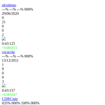
alextimao
---% ---% ---% 000%
29/06/2020
9
21
0
0
2
0:43:125
+0:00:015
cocacola
---% ---% ---% 000%
13/12/2011
1
9
0
0
3
0:43:157
+0:00:047
CDRCiutz
035% 000% 100% 000%