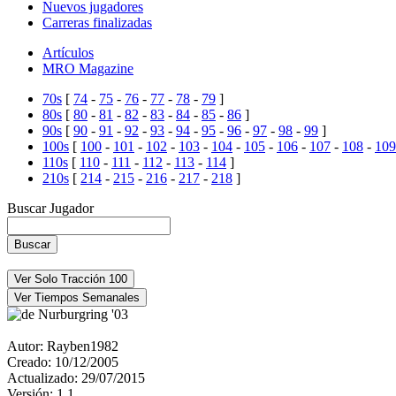
Nuevos jugadores
Carreras finalizadas
Artículos
MRO Magazine
70s
[
74
-
75
-
76
-
77
-
78
-
79
]
80s
[
80
-
81
-
82
-
83
-
84
-
85
-
86
]
90s
[
90
-
91
-
92
-
93
-
94
-
95
-
96
-
97
-
98
-
99
]
100s
[
100
-
101
-
102
-
103
-
104
-
105
-
106
-
107
-
108
-
109
110s
[
110
-
111
-
112
-
113
-
114
]
210s
[
214
-
215
-
216
-
217
-
218
]
Buscar Jugador
Nurburgring '03
Autor:
Rayben1982
Creado:
10/12/2005
Actualizado:
29/07/2015
Versión:
1.1