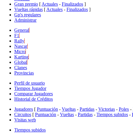
Gran premio
[
Actuales
-
Finalizados
]
Vueltas rápidas
[
Actuales
-
Finalizados
]
Gp's regulares
Administrar
General
F1
Rally
Nascar
Micro
Karting
Global
Clanes
Provincias
Perfil de usuario
Tiempos Jugador
Comparar Jugadores
Historial de Créditos
Jugadores
[
Puntuación
-
Vueltas
-
Partidas
-
Victorias
-
Poles
-
Circuitos
[
Puntuación
-
Vueltas
-
Partidas
-
Tiempos subidos
-
Visitas web
Tiempos subidos