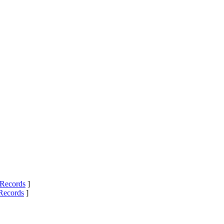
Records
]
Records
]