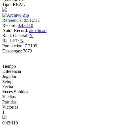
Tipo:
REAL
Referencia:
0:51:732
Record:
0:43:110
Autor Record:
alextimao
Rank General:
N
Rank F1:
N
Puntuación:
7.2109
Descargas:
7870
Tiempo
Diferencia
Jugador
Setup
Fecha
Veces Subidas
Vueltas
Partidas
Victorias
1
0:43:110