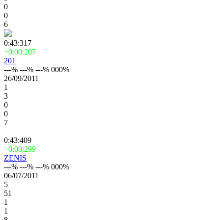
0
0
6
0:43:317
+0:00:207
201
---% ---% ---% 000%
26/09/2011
1
3
0
0
7
0:43:409
+0:00:299
ZENIS
---% ---% ---% 000%
06/07/2011
5
51
1
1
8