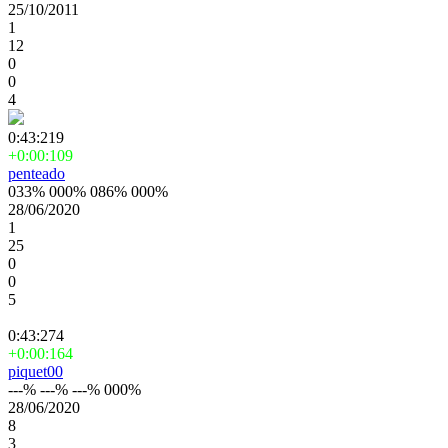
25/10/2011
1
12
0
0
4
0:43:219
+0:00:109
penteado
033% 000% 086% 000%
28/06/2020
1
25
0
0
5
0:43:274
+0:00:164
piquet00
---% ---% ---% 000%
28/06/2020
8
3