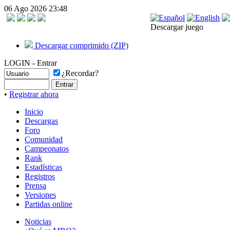
06 Ago 2026 23:48
Descargar juego
Descargar comprimido (ZIP)
LOGIN - Entrar
¿Recordar?
•
Registrar ahora
Inicio
Descargas
Foro
Comunidad
Campeonatos
Rank
Estadísticas
Registros
Prensa
Versiones
Partidas online
Noticias