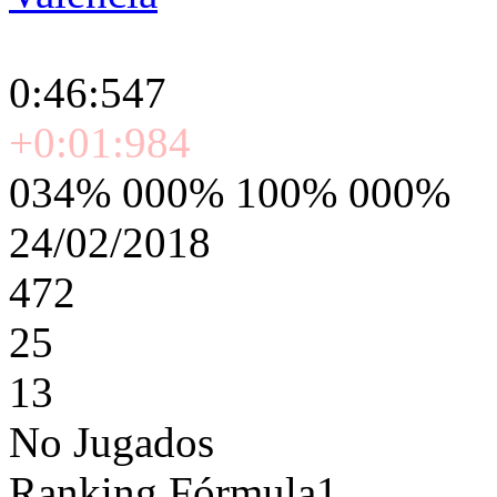
0:46:547
+0:01:984
034% 000% 100% 000%
24/02/2018
472
25
13
No Jugados
Ranking Fórmula1