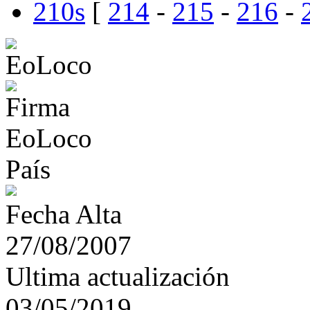
210s
[
214
-
215
-
216
-
País
Fecha Alta
27/08/2007
Ultima actualización
03/05/2019