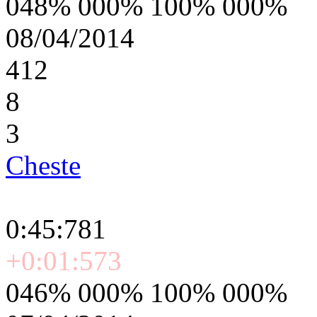
048% 000% 100% 000%
08/04/2014
412
8
3
Cheste
0:45:781
+0:01:573
046% 000% 100% 000%