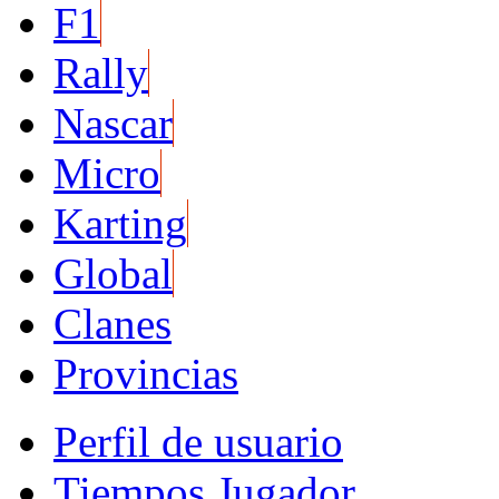
F1
Rally
Nascar
Micro
Karting
Global
Clanes
Provincias
Perfil de usuario
Tiempos Jugador