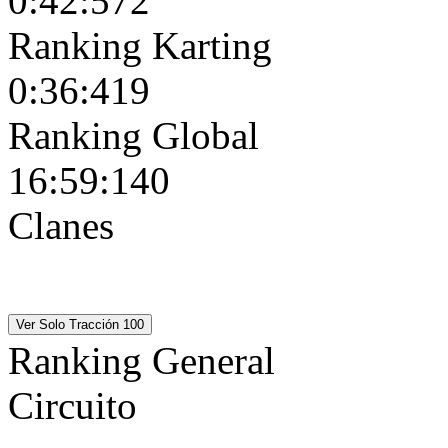
0:42:572
Ranking Karting
0:36:419
Ranking Global
16:59:140
Clanes
MRO_Legends_II
MRO_Le
Ranking General
Circuito