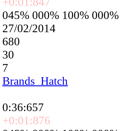
+0:01:847
045% 000% 100% 000%
27/02/2014
680
30
7
Brands_Hatch
0:36:657
+0:01:876