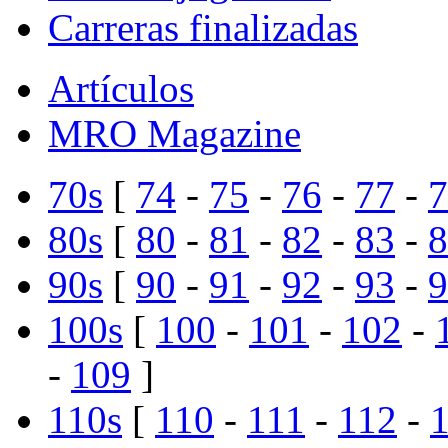
Carreras finalizadas
Artículos
MRO Magazine
70s
[
74
-
75
-
76
-
77
-
7
80s
[
80
-
81
-
82
-
83
-
8
90s
[
90
-
91
-
92
-
93
-
9
100s
[
100
-
101
-
102
-
-
109
]
110s
[
110
-
111
-
112
-